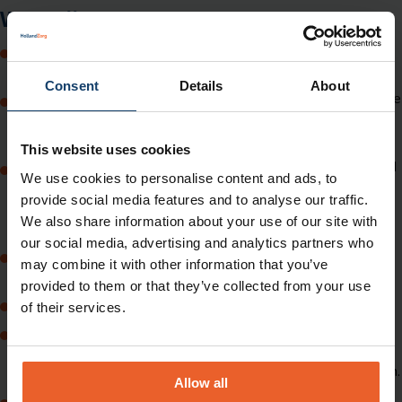
Wat wij van u vragen:
Mail uw bevindingen zo snel mogelijk naar
security@salland.nl
.
Consent
Details
About
Deel de melding op een vertrouwelijke manier met ons om te
voorkomen dat anderen ook toegang krijgen tot deze
informatie.
This website uses cookies
Maak geen misbruik van de kwetsbaarheid door bijvoorbeeld
We use cookies to personalise content and ads, to
gegevens te veranderen, verwijderen, te kopiëren of de
provide social media features and to analyse our traffic.
gehele service onbeschikbaar te maken. Wat wel kan is
We also share information about your use of our site with
een
directory listing
van een systeem te maken.
our social media, advertising and analytics partners who
Maak geen misbruik van een kwetsbaarheid; niet meer dan
may combine it with other information that you’ve
noodzakelijk.
provided to them or that they’ve collected from your use
Deel het probleem niet met anderen totdat het is opgelost.
of their services.
Plaats geen eigen
back door
in een informatiesysteem om
daarmee de kwetsbaarheid aan te tonen. Dit kan extra
schade opleveren en onnodige veiligheidsrisico’s veroorzaken.
Allow all
Verwijder alle vertrouwelijke gegevens die zijn verkregen via