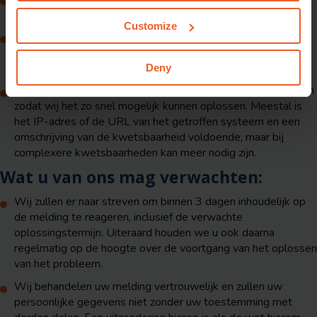
het lek direct nadat er een oplossing is toegepast.
Customize
Maak geen gebruik van aanvallen (
brute force
) op fysieke
beveiliging, social engineering,
distributed denial of
service
(DDOS), spam en/of applicaties van leveranciers.
Deny
Geef voldoende informatie om het probleem te reproduceren
zodat wij het zo snel mogelijk kunnen oplossen. Meestal is
het IP-adres of de URL van het getroffen systeem en een
omschrijving van de kwetsbaarheid voldoende, maar bij
complexere kwetsbaarheden kan meer nodig zijn.
Wat u van ons mag verwachten:
Wij zullen er naar streven om binnen 3 dagen inhoudelijk op
de melding te reageren, inclusief de verwachte
oplossingstermijn. Uiteraard houden we u ook daarna
regelmatig op de hoogte over de voortgang van het oplossen
van het probleem.
Wij behandelen uw melding vertrouwelijk en zullen uw
persoonlijke gegevens niet zonder uw toestemming met