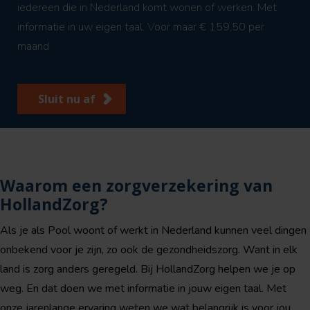
iedereen die in Nederland komt wonen of werken. Met
informatie in uw eigen taal. Voor maar € 159,50 per
maand
Sluit nu af
Waarom een zorgverzekering van
HollandZorg?
Als je als Pool woont of werkt in Nederland kunnen veel dingen
onbekend voor je zijn, zo ook de gezondheidszorg. Want in elk
land is zorg anders geregeld. Bij HollandZorg helpen we je op
weg. En dat doen we met informatie in jouw eigen taal. Met
onze jarenlange ervaring weten we wat belangrijk is voor jou.