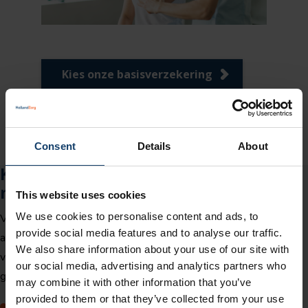
Kies onze basisverzekering
Consent
Details
About
Kies Compact: extra zekerheid voor
maar € 3,75 per maand
This website uses cookies
We use cookies to personalise content and ads, to
Voor extra zorg kies je een aanvullende verzekering. Want wat
provide social media features and to analyse our traffic.
als je plotseling kiespijn krijgt, of je hebt fysiotherapie nodig
We also share information about your use of our site with
voor een blessure? Dan is het prettig dat deze zorg wordt
our social media, advertising and analytics partners who
geregeld. De aanvullende verzekering Compact vergoedt:
may combine it with other information that you’ve
provided to them or that they’ve collected from your use
Spoedeisende tandhulp tot maximaal € 200 per jaar.