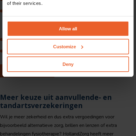
of their services.
3 fysiotherapie- of oefentherapiezittingen per jaar. Heb je ze
toch niet nodig gehad? Neem de behandelingen mee naar
volgend jaar.
Allow all
De eigen bijdrage voor medicijnen.
Customize
De kosten voor terugkeer naar je land van herkomst als dit
medisch noodzakelijk is of bij overlijden
.
Deny
Kies voor Compact
Meer keuze uit aanvullende- en
tandartsverzekeringen
Wil je meer zekerheid en dus extra vergoedingen voor
bijvoorbeeld alternatieve zorg, brillen en lenzen of extra
behandelingen fysiotherapie? HollandZorg heeft meer