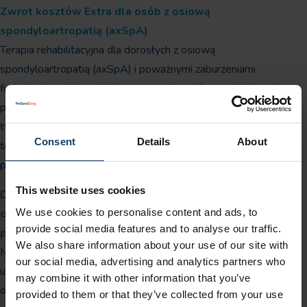
Zwrot kosztów Extra dla osób z osiową
spondyloartropatią (axSpA)
Terapia rehabilitacyjna dla dorosłych z osiową
spondyloartropatią (axSpA) i poważnymi zaburzeniami
funkcjonalnymi jest objęta zwrotem kosztów z pakietu
publicznego ubezpieczenia zdrowotnego, zamiast otrzymywania
tymczasowego zwrotu kosztów. Oznacza to, że fizjoterapia lub
Consent
Details
About
terapia rehabilitacyjna są w pełni objęte zwrotem kosztów od
pierwszego zabiegu, bez konieczności wcześniejszego badania.
This website uses cookies
Dostosowanie maksymalnych stawek dla Budżetu
We use cookies to personalise content and ads, to
osobistego w ramach ubezpieczenia zdrowotnego (Zvw-
provide social media features and to analyse our traffic.
pgb)
We also share information about your use of our site with
Maksymalne stawki dla budżetu osobistego („pgb”) w ramach
our social media, advertising and analytics partners who
ubezpieczenia zdrowotnego zostały zmienione.Stawki są
may combine it with other information that you’ve
określone w Regulaminie Budżetu osobistego w ramach
provided to them or that they’ve collected from your use