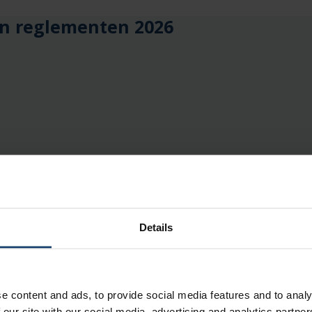
n reglementen 2026
landZorg 2026
Details
e content and ads, to provide social media features and to analy
 oefentherapie
 our site with our social media, advertising and analytics partn