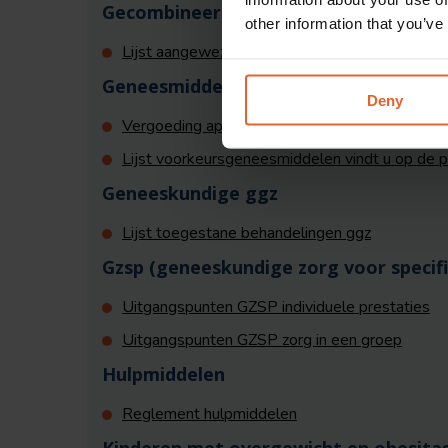
Gecombineerde leefstijlinterventie (GL
other information that you’ve
Lijst aangewezen zorgprogramma's gecombineerd
Geneesmiddelen
Deny
Vergoeding apotheekbereidingen
Lijst voorkeursgeneesmiddelen vindt u op de 
Geneeskundige ggz
Lijst toegestane behandelingen ggz
Gzsp (geneeskundige zorg voor specif
Uitgangspunten GZSP individuele prestaties
Uitgangspunten GZSP zorg in een groep
Hulpmiddelen
Reglement hulpmiddelen