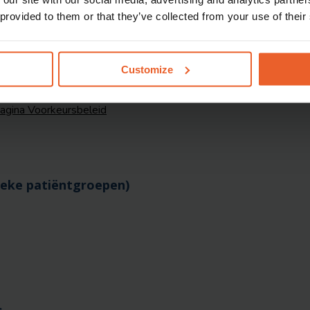
I)
 provided to them or that they’ve collected from your use of their
e leefstijlinterventie (GLI)
Customize
pagina Voorkeursbeleid
ieke patiëntgroepen)