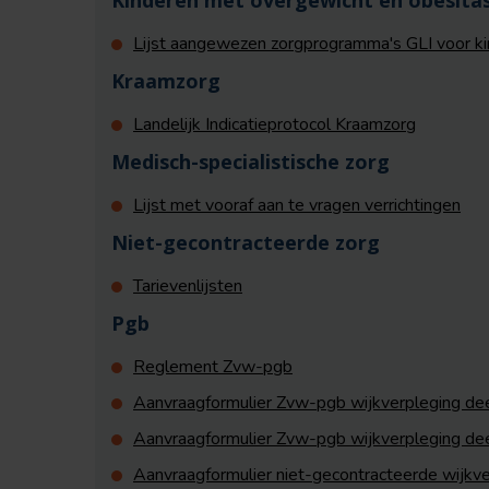
Kinderen met overgewicht en obesita
Lijst aangewezen zorgprogramma's GLI voor k
Kraamzorg
Landelijk Indicatieprotocol Kraamzorg
Medisch-specialistische zorg
Lijst met vooraf aan te vragen verrichtingen
Niet-gecontracteerde zorg
Tarievenlijsten
Pgb
Reglement Zvw-pgb
Aanvraagformulier Zvw-pgb wijkverpleging de
Aanvraagformulier Zvw-pgb wijkverpleging de
Aanvraagformulier niet-gecontracteerde wijkv