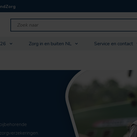
andZorg
026
Zorg in en buiten NL
Service en contact
bijbehorende
zorgverzekeringen.