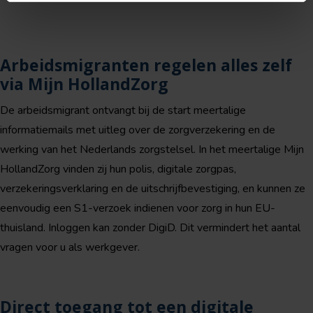
Arbeidsmigranten regelen alles zelf
via Mijn HollandZorg
De arbeidsmigrant ontvangt bij de start meertalige
informatiemails met uitleg over de zorgverzekering en de
werking van het Nederlands zorgstelsel. In het meertalige Mijn
HollandZorg vinden zij hun polis, digitale zorgpas,
verzekeringsverklaring en de uitschrijfbevestiging, en kunnen ze
eenvoudig een S1-verzoek indienen voor zorg in hun EU-
thuisland. Inloggen kan zonder DigiD. Dit vermindert het aantal
vragen voor u als werkgever.
Direct toegang tot een digitale