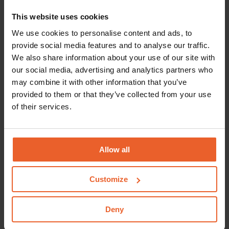
belangrijk
This website uses cookies
We use cookies to personalise content and ads, to
Frank Johnsen, directeur Bedrijfsvoering, legt uit waar
provide social media features and to analyse our traffic.
een goede zorgverzekering voor arbeidsmigranten
We also share information about your use of our site with
aan voldoet.
our social media, advertising and analytics partners who
may combine it with other information that you’ve
Naar het interview
provided to them or that they’ve collected from your use
of their services.
Digitale oplossingen van
Allow all
HollandZorg
Customize
Door veel tijd te steken in digitale innovaties blijven
wij vooroplopen. In deze blog leggen we uit welke
slimme digitale oplossingen we hebben ontwikkeld.
Deny