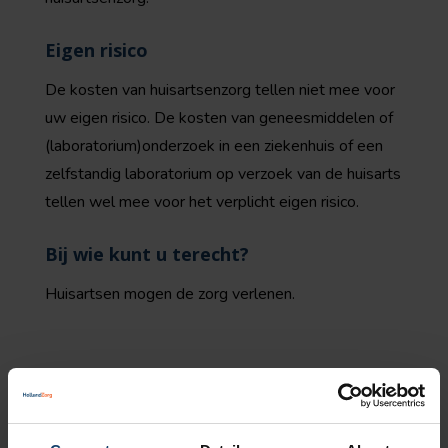
Eigen risico
De kosten van huisartsenzorg tellen niet mee voor
uw eigen risico. De kosten van geneesmiddelen of
(laboratorium)onderzoek in een ziekenhuis of een
zelfstandig laboratorium op verzoek van de huisarts
tellen wel mee voor het verplicht eigen risico.
Bij wie kunt u terecht?
Huisartsen mogen de zorg verlenen.