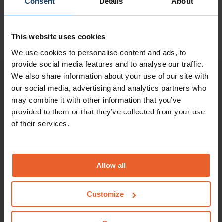
Consent
Details
About
This website uses cookies
We use cookies to personalise content and ads, to
provide social media features and to analyse our traffic.
We also share information about your use of our site with
Lees voor
our social media, advertising and analytics partners who
Veelgestelde vragen over
may combine it with other information that you’ve
huisartsenzorg
provided to them or that they’ve collected from your use
Deze vragen krijgen wij vaak.
of their services.
Ik heb geen eigen huisarts. Kan ik
toch naar een huisarts toe?
Allow all
Customize
Wat is het inschrijftarief van de
huisarts?