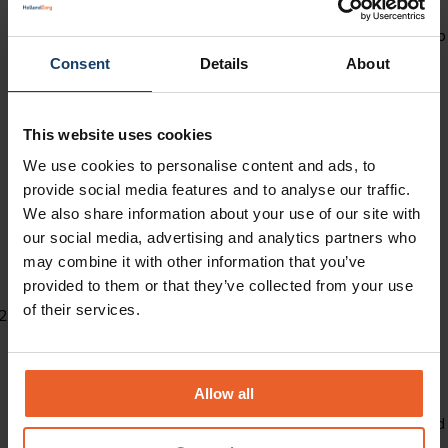
Voor het recht op vergoeding van kosten van de zorg in het
buitenland gelden dezelfde voorwaarden als voor het recht op
vergoeding van kosten van die zorg in Nederland. Als u in
Consent
Details
About
Nederland voor bepaalde zorg een recept, een verwijzing of
vooraf schriftelijke toestemming van ons nodig heeft, dan
This website uses cookies
geldt deze voorwaarde in het buitenland ook. Kijk voor de
We use cookies to personalise content and ads, to
voorwaarden per zorgsoort in ons
online
provide social media features and to analyse our traffic.
vergoedingenoverzicht zorgverzekering
of
lees onze
We also share information about your use of our site with
verzekeringsvoorwaarden
. Bij zorg met een opname van
our social media, advertising and analytics partners who
minimaal één nacht heeft u van ons schriftelijke toestemming
may combine it with other information that you’ve
nodig, voordat u de zorg krijgt.
provided to them or that they’ve collected from your use
of their services.
U heeft geen schriftelijke toestemming nodig
wanneer sprake is van medisch noodzakelijke
zorg.
Met medisch noodzakelijke zorg bedoelen wij hier
Allow all
onvoorziene zorg die redelijkerwijs niet kan worden uitgesteld