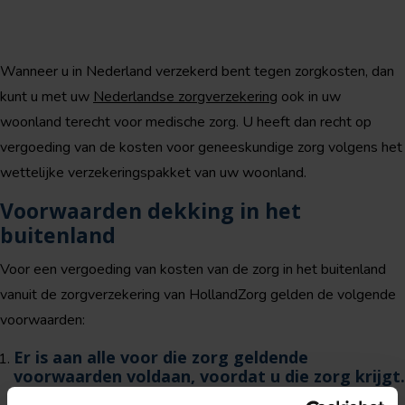
Wanneer u in Nederland verzekerd bent tegen zorgkosten, dan
kunt u met uw
Nederlandse zorgverzekering
ook in uw
woonland terecht voor medische zorg. U heeft dan recht op
vergoeding van de kosten voor geneeskundige zorg volgens het
wettelijke verzekeringspakket van uw woonland.
Voorwaarden dekking in het
buitenland
Voor een vergoeding van kosten van de zorg in het buitenland
vanuit de zorgverzekering van HollandZorg gelden de volgende
voorwaarden:
Er is aan alle voor die zorg geldende
voorwaarden voldaan, voordat u die zorg krijgt.