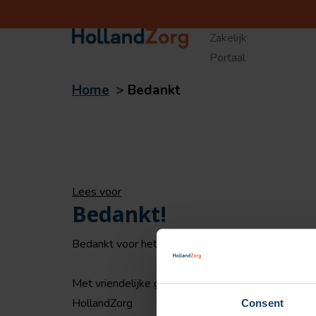
Zakelijk
Verzekerd
Portaal
Home
>
Bedankt
Lees voor
Bedankt!
Bedankt voor het invullen van het aanvraagformu
Met vriendelijke groet,
HollandZorg
Consent