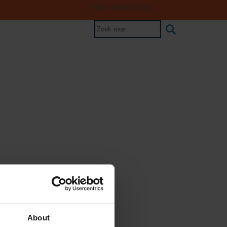
Mijn HollandZorg
About