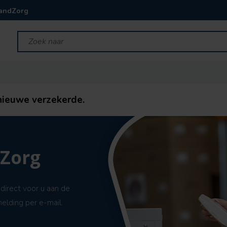
landZorg
nieuwe verzekerde.
dZorg
 direct voor u aan de
elding per e-mail.