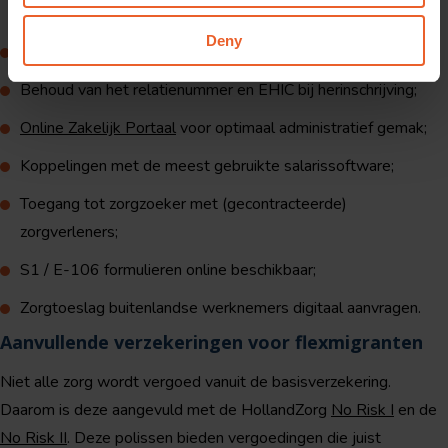
klaar staan;
Deny
EHIC en polis binnen vijf werkdagen digitaal beschikbaar;
Behoud van het relatienummer en EHIC bij herinschrijving;
Online Zakelijk Portaal
voor optimaal administratief gemak;
Koppelingen met de meest gebruikte salarissoftware;
Toegang tot zorgzoeker met (gecontracteerde)
zorgverleners;
S1 / E-106 formulieren online beschikbaar;
Zorgtoeslag buitenlandse werknemers digitaal aanvragen.
Aanvullende verzekeringen voor flexmigranten
Niet alle zorg wordt vergoed vanuit de basisverzekering.
Daarom is deze aangevuld met de HollandZorg
No Risk I
en de
No Risk II
. Deze polissen bieden vergoedingen die juist