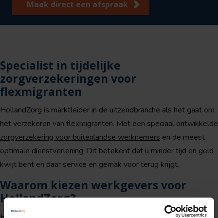
Maak direct een afspraak
Specialist in tijdelijke
zorgverzekeringen voor
flexmigranten
HollandZorg is marktleider in de uitzendbranche als het gaat om
het verzekeren van flexmigranten. Met een speciaal ontwikkelde
zorgverzekering voor buitenlandse werknemers
en de meest
optimale dienstverlening. Dit betekent dat u minder tijd en geld
kwijt bent en daar service en gemak voor terug krijgt.
Waarom kiezen werkgevers voor
HollandZorg?
HollandZorg biedt werkgevers een groot aantal voordelen.