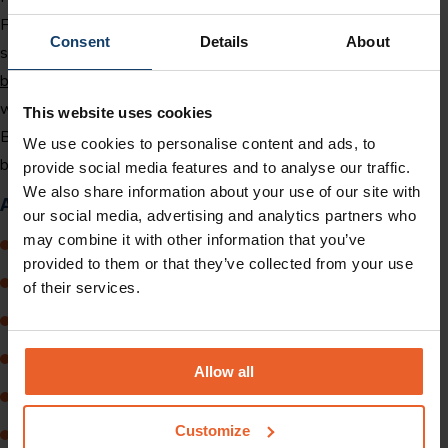
Flexmigranten hebben andere behoeften; wij weten wat er
Consent
Details
About
speelt. Naast onze speciaal ontwikkelde
zorgverzekering voor
buitenlandse werknemers
met een scherpe dagpremie, bieden
wij werkgevers de meest optimale dienstverlening.
This website uses cookies
Bijvoorbeeld het automatisch aanvragen van zorgtoeslag voor
We use cookies to personalise content and ads, to
buitenlandse werknemers.
provide social media features and to analyse our traffic.
We also share information about your use of our site with
Alle voordelen voor u op een rij
our social media, advertising and analytics partners who
may combine it with other information that you’ve
Scherpe dagpremie;
provided to them or that they’ve collected from your use
Maandelijks achteraf een digitale factuur;
of their services.
Declaraties binnen tien werkdagen vergoed;
Optie tot afdekken van het wettelijk verplicht eigen risico;
Allow all
Diverse
documenten in verschillende talen
;
Customize
Mijn HollandZorg voor uw flexmigranten waar documenten