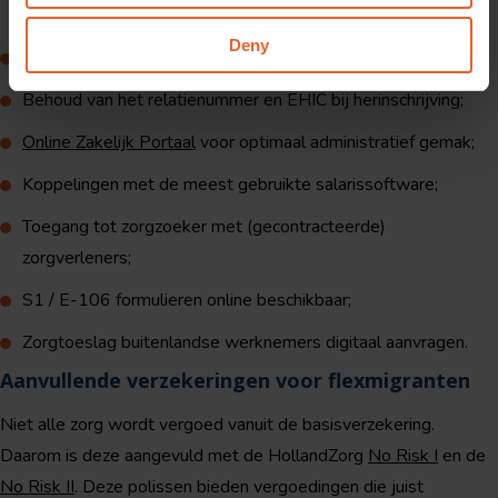
klaar staan;
Deny
EHIC en polis binnen vijf werkdagen digitaal beschikbaar;
Behoud van het relatienummer en EHIC bij herinschrijving;
Online Zakelijk Portaal
voor optimaal administratief gemak;
Koppelingen met de meest gebruikte salarissoftware;
Toegang tot zorgzoeker met (gecontracteerde)
zorgverleners;
S1 / E-106 formulieren online beschikbaar;
Zorgtoeslag buitenlandse werknemers digitaal aanvragen.
Aanvullende verzekeringen voor flexmigranten
Niet alle zorg wordt vergoed vanuit de basisverzekering.
Daarom is deze aangevuld met de HollandZorg
No Risk I
en de
No Risk II
. Deze polissen bieden vergoedingen die juist