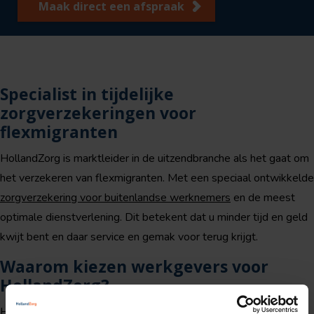
Maak direct een afspraak
Specialist in tijdelijke
zorgverzekeringen voor
flexmigranten
HollandZorg is marktleider in de uitzendbranche als het gaat om
het verzekeren van flexmigranten. Met een speciaal ontwikkelde
zorgverzekering voor buitenlandse werknemers
en de meest
optimale dienstverlening. Dit betekent dat u minder tijd en geld
kwijt bent en daar service en gemak voor terug krijgt.
Waarom kiezen werkgevers voor
HollandZorg?
HollandZorg biedt werkgevers een groot aantal voordelen.