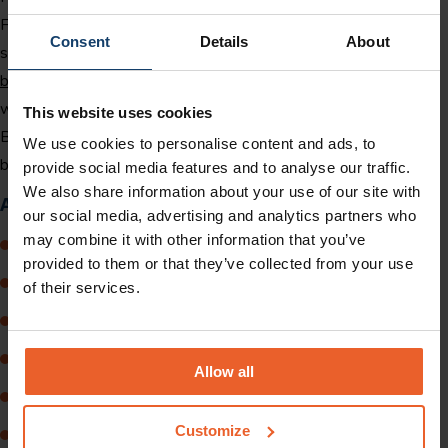
Flexmigranten hebben andere behoeften; wij weten wat er
Consent
Details
About
speelt. Naast onze speciaal ontwikkelde
zorgverzekering voor
buitenlandse werknemers
met een scherpe dagpremie, bieden
wij werkgevers de meest optimale dienstverlening.
This website uses cookies
Bijvoorbeeld het automatisch aanvragen van zorgtoeslag voor
We use cookies to personalise content and ads, to
buitenlandse werknemers.
provide social media features and to analyse our traffic.
We also share information about your use of our site with
Alle voordelen voor u op een rij
our social media, advertising and analytics partners who
may combine it with other information that you’ve
Scherpe dagpremie;
provided to them or that they’ve collected from your use
Maandelijks achteraf een digitale factuur;
of their services.
Declaraties binnen tien werkdagen vergoed;
Optie tot afdekken van het wettelijk verplicht eigen risico;
Allow all
Diverse
documenten in verschillende talen
;
Customize
Mijn HollandZorg voor uw flexmigranten waar documenten