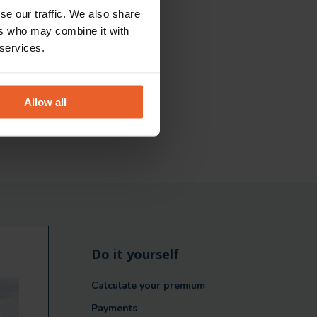
se our traffic. We also share
ers who may combine it with
 services.
Allow all
Do it yourself
Calculate your premium
Payments