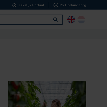
Zakelijk Portaal
My HollandZorg
English
Nederlands