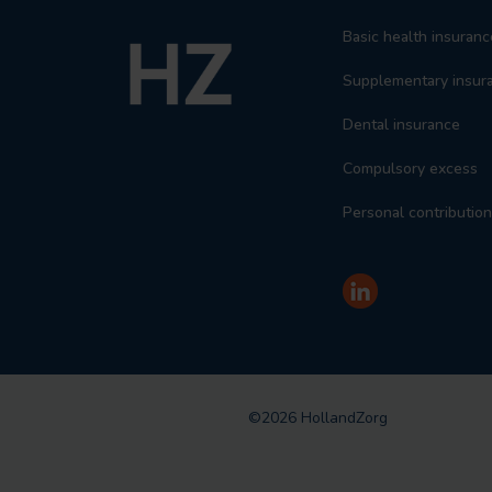
Basic health insuranc
Supplementary insur
Dental insurance
Compulsory excess
Personal contribution
©2026 HollandZorg