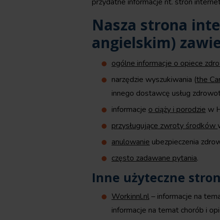
przydatne informacje nt. stron inter
Nasza strona int
angielskim) zawie
ogólne informacje o opiece zdr
narzędzie wyszukiwania (
the Ca
innego dostawcę usług zdrowot
informacje
o ciąży i porodzie
w H
przysługujące zwroty środków
anulowanie
ubezpieczenia zdro
często zadawane pytania
.
Inne użyteczne stron
Workinnl.nl
– informacje na temat
informacje na temat chorób i op