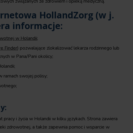
netowych związanych ze zdrowiem i opieką medyczną.
ernetowa HollandZorg (w j.
ra informacje:
owotnej w Holandii
;
re Finder
) pozwalające zlokalizować lekarza rodzinnego lub
nych w Pana/Pani okolicy;
olandii;
w ramach swojej polisy;
wotnego;
y:
 pracy i życia w Holandii w kilku językach. Strona zawiera
ieki zdrowotnej, a także zapewnia pomoc i wsparcie w