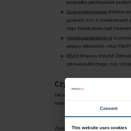
przypadku jakichkolwiek probl
Zorgverzekeringslijn
(infolinia 
językach, m.in. o świadczeniach
tego świadczenia, rząd holender
Moetiknaardedokter.nl
to przyd
objawy zdrowotne i chce Pan/Pan
RIVM
(Krajowy Instytut Zdrowia
zdrowia publicznego, m.in. szcze
Czy chce Pan/Pani do
Nie możesz znaleźć informacji? Skonta
holenderskim lub angielskim), korzyst
Consent
This website uses cookies
Z poważaniem