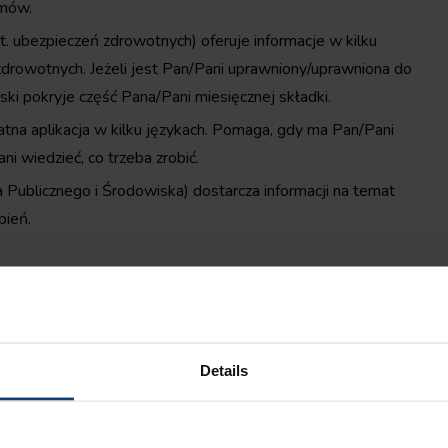
emów.
dot. ubezpieczeń zdrowotnych) oferuje informacje w kilku
 zdrowotnych. Jeżeli jest Pan/Pani uprawniony/uprawniona do
ski pokryje część Pana/Pani miesięcznej składki.
atna aplikacja w kilku językach. Pomaga, gdy ma Pan/Pani
i wiedzieć, co trzeba zrobić.
 Publicznego i Środowiska) dostarcza informacji na temat
pień.
wiedzieć się więcej?
ktuj się z naszym Centrum Obsługi Klienta (w j.
ając z poniższych danych.
Details