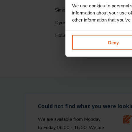
We use cookies to personalis
Simone Mensink
information about your use of
other information that you’ve
Dyrektor ds. Obsługi Klienta
HollandZorg
Deny
Could not find what you were looki
We are available from Monday
to Friday 08:00 - 18:00. We are