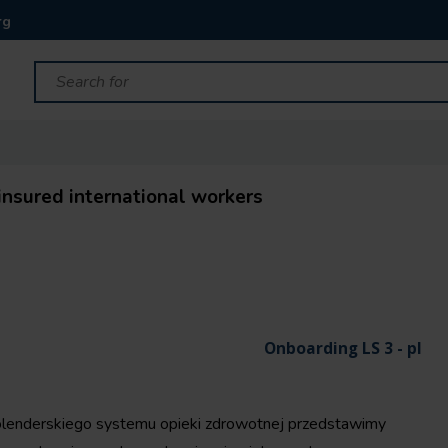
rg
insured international workers
Onboarding LS 3 - pl
olenderskiego systemu opieki zdrowotnej przedstawimy