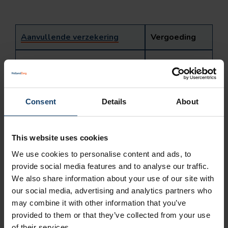
Aanvullende verzekering
Vergoeding
No Risk
geen
No Risk II
geen
Consent
Details
About
Eigen bijdrage
Voor uw verblijf in een hospice of bijna-thuis-huis geldt
This website uses cookies
een eigen bijdrage. De hospice of het bijna-thuis-huis
We use cookies to personalise content and ads, to
brengt de kosten zelf bij u in rekening. De eigen
provide social media features and to analyse our traffic.
We also share information about your use of our site with
bijdrage is een vergoeding voor onder andere het
our social media, advertising and analytics partners who
onderhoud van het pand, de energie en de maaltijden
may combine it with other information that you’ve
die u gebruikt.
provided to them or that they’ve collected from your use
of their services.