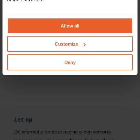
Eigen risico
Voor het verblijf en verzorging in een hospice of bijna-
thuis-huis geldt geen eigen risico.
Allow all
Bij wie kunt u terecht?
Customize
Een bijna-thuis-huis, een zelfstandig hospice of een
hospice-unit van een verpleeghuis en een ziekenhuis
Deny
mogen het verblijf bieden.
Let op
De informatie op deze pagina is een verkorte