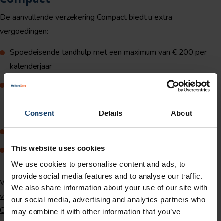
De aanvullende verzekering Compact biedt u extra
vergoedingen:
Spoedeisende tandhulp met een maximum van € 200 per
kalenderjaar
3 fysiotherapiezittingen per kalenderjaar. En als u niet alle
fysiotherapiebehandelingen gebruikt, mag u (maximaal drie)
behandelingen meenemen naar het volgend jaar
Consent
Details
About
Vergoeding van de eigen bijdrage bij medicijnen
This website uses cookies
Vergoeding van de kosten van repatriëring naar land van
herkomst indien medisch noodzakelijk of bij overlijden
We use cookies to personalise content and ads, to
provide social media features and to analyse our traffic.
Wilt u meer verzekeren?
Bekijk onze andere aanvullende
We also share information about your use of our site with
verzekeringen of tandartsverzekeringen
.
Meer informatie over
our social media, advertising and analytics partners who
Compact vindt u in onze polisvoorwaarden
.
may combine it with other information that you’ve