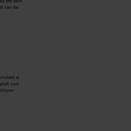
ls die deel
t van die
middel al
geldt voor
hrijver