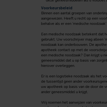
deze geneesmiddelen als u voldoet
Voorkeursbeleid
Binnen een aantal groepen van onderl
aangewezen. Heeft u recht op een voor
behalve als er een ‘medische noodzaak’ o
Een medische noodzaak betekent dat h
gebruikt. Uw voorschrijver mag alleen ‘
noodzaak kan onderbouwen. De apotheek 
apotheek contact op met de voorschrijv
een medische noodzaak? Dan krijgt u nie
geneesmiddel dat u op basis van zorginh
hierover overleggen.
Er is een logistieke noodzaak als het vo
de tussentijd geen ander voorkeursgen
uw apotheek op basis van de door de vo
ander geneesmiddel u krijgt.
Wij noemen het aanwijzen van voorkeu