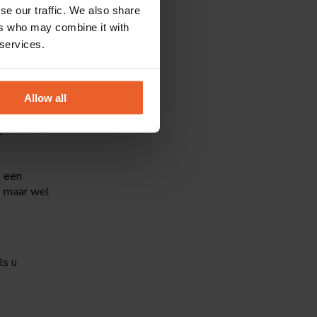
d, en
se our traffic. We also share
n een
ers who may combine it with
 services.
en van
rts; of
gebied van
op de
Allow all
gebied van
e een
, maar wel
ls u