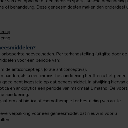
ader van een opname of een medisch specialistische behandeling a
me of behandeling. Deze geneesmiddelen maken dan onderdeel ui
kering
kering
neesmiddelen?
 onbeperkte hoeveelheden. Per terhandstelling (uitgifte door de
iddelen voor een periode van:
 de anticonceptiepil (orale anticonceptiva).
maanden, als u een chronische aandoening heeft en u het genees
 goed bent ingesteld op dat geneesmiddel. In afwijking hiervan 
otica en anxiolytica een periode van maximaal 1 maand. De voorsc
che aandoening.
gaat om antibiotica of chemotherapie ter bestrijding van acute
leververpakking voor een geneesmiddel dat nieuw is voor u
allen