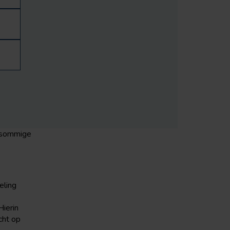
n sommige
eling
Hierin
cht op