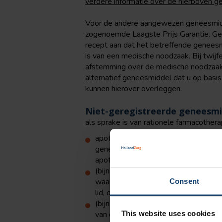
verdere informatie over de hierboven 
Voor de andere aangewezen geneesmidd
zogenoemde Laagste Prijs Garantie. Gee
recept aan dat het betreffende geneesm
is van een medische noodzaak. Bij twij
afstemming over de medische noodzaak.
alternatief geneesmiddel dat u op basis 
kunnen hierover overleggen.
Niet-geregistreerde geneesm
als sprake is van rationele farmacothera
apotheekbereidingen, tenzij het gaat
geneesmiddel dat niet is opgenomen i
apotheekbereidingen die:
(bijna) gelijkwaardig zijn aan een 
waarover volgens bijlage 1 en 3 bij 
Consent
lid, onderdeel a, van het Besluit zor
(bijna) gelijkwaardig zijn aan een g
This website uses cookies
van de Regeling zorgverzekering, als 