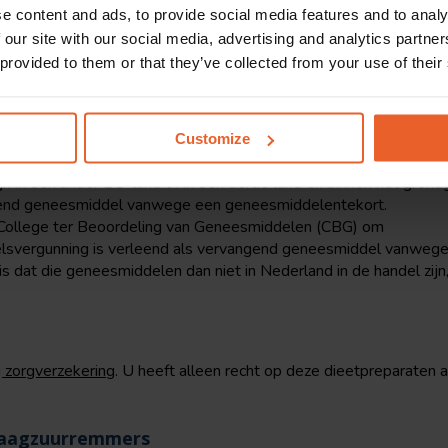
regen toestemming door het Staatstoezicht op de volksgezondhei
e content and ads, to provide social media features and to analy
ing vast te stellen regels, worden afgeleverd naar aanleiding va
 our site with our social media, advertising and analytics partn
die onder zijn toezicht bestemd zijn voor gebruik door u, als:
 provided to them or that they’ve collected from your use of their
jn bereid door een fabrikant met een vergunning voor het bereid
esmiddelenwet en zijn bereid volgens de specificaties van die a
n in een ander EU-land of in een derde land en binnen het grond
 een ziekte lijdt die in Nederland niet vaker voorkomt dan bij 1 
Customize
n in een ander EU-land of in een derde land en binnen het grond
ngend geneesmiddel vanwege een geneesmiddelentekort.
College ter Beoordeling van Geneesmiddelen (CBG) om
lsvergunning is verleend als vervangend geneesmiddel vanweg
 dat die geneesmiddelen dan niet in Nederland in de handel zijn
g zorgverzekering
. U heeft alleen recht op deze dieetpreparaten a
maagzuurremmers