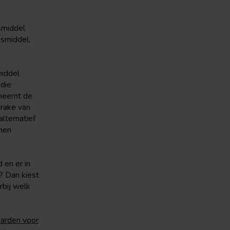
smiddel
smiddel,
middel
 die
 neemt de
prake van
lternatief
nnen
 en er in
? Dan kiest
rbij welk
arden voor