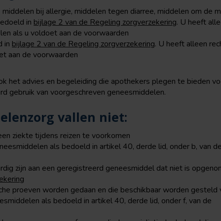
, middelen bij allergie, middelen tegen diarree, middelen om de 
bedoeld in
bijlage 2 van de Regeling zorgverzekering
. U heeft all
len als u voldoet aan de voorwaarden
d in
bijlage 2 van de Regeling zorgverzekering
. U heeft alleen re
et aan de voorwaarden
k het advies en begeleiding die apothekers plegen te bieden vo
ord gebruik van voorgeschreven geneesmiddelen.
lenzorg vallen niet:
en ziekte tijdens reizen te voorkomen
esmiddelen als bedoeld in artikel 40, derde lid, onder b, van d
ardig zijn aan een geregistreerd geneesmiddel dat niet is opgen
ekering
che proeven worden gedaan en die beschikbaar worden gesteld 
esmiddelen als bedoeld in artikel 40, derde lid, onder f, van de