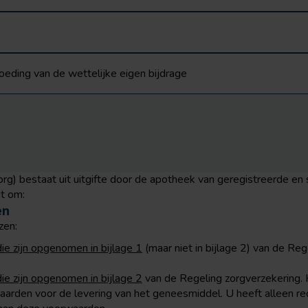
ding van de wettelijke eigen bijdrage
rg) bestaat uit uitgifte door de apotheek van geregistreerde e
at om:
en
zen:
e zijn opgenomen in bijlage 1
(maar niet in bijlage 2) van de Reg
e zijn opgenomen in bijlage 2
van de Regeling zorgverzekering. 
arden voor de levering van het geneesmiddel. U heeft alleen re