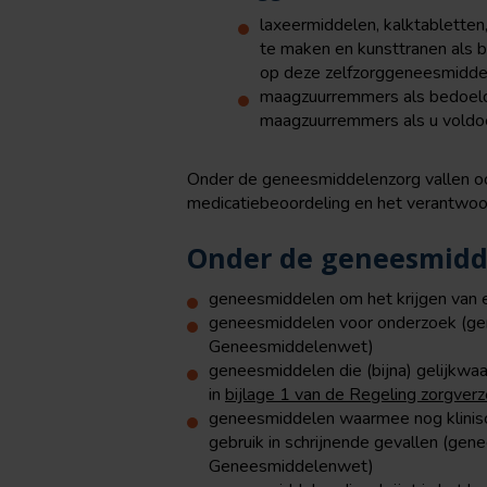
laxeermiddelen, kalktabletten
te maken en kunsttranen als 
op deze zelfzorggeneesmidde
maagzuurremmers als bedoel
maagzuurremmers als u voldo
Onder de geneesmiddelenzorg vallen oo
medicatiebeoordeling en het verantwo
Onder de geneesmidde
geneesmiddelen om het krijgen van e
geneesmiddelen voor onderzoek (gene
Geneesmiddelenwet)
geneesmiddelen die (bijna) gelijkwa
in
bijlage 1 van de Regeling zorgverz
geneesmiddelen waarmee nog klinis
gebruik in schrijnende gevallen (gene
Geneesmiddelenwet)