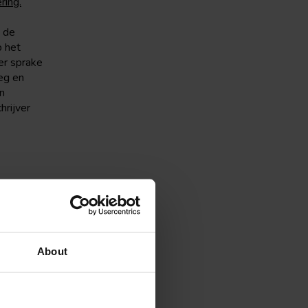
ring.
 de
p het
er sprake
eg en
n
hrijver
registreerd
an
el)
2.8
, eerste
About
rdeel A,