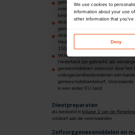
geneesmiddelen die, na vooraf verk
We use cookies to personalis
overeenkomstig bij ministeriële regel
information about your use of
bestelling op initiatief van een arts, 
other information that you’ve
deze geneesmiddelen in Nederland zi
geneesmiddelen op grond van de Gene
deze geneesmiddelen in de handel zij
Nederland worden gebracht, als u aan
Deny
150.000 inwoners;
deze geneesmiddelen in de handel zij
Nederland zijn gebracht, als verva
geneesmiddelen waarvoor door het 
volksgezondheidsredenen een hande
geneesmiddelentekort. Voorwaarde is
in een ander EU-land.
Dieetpreparaten
als bedoeld in
bijlage 2 van de Regelin
voldoet aan de voorwaarden
Zelfzorggeneesmiddelen en 