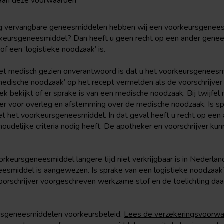
 aan deze voorwaarden
ing vervangbare geneesmiddelen hebben wij een voorkeursgenee
keursgeneesmiddel? Dan heeft u geen recht op een ander genee
f een ‘logistieke noodzaak’ is.
et medisch gezien onverantwoord is dat u het voorkeursgenees
medische noodzaak’ op het recept vermelden als de voorschrijver
bekijkt of er sprake is van een medische noodzaak. Bij twijfel
er voor overleg en afstemming over de medische noodzaak. Is s
t het voorkeursgeneesmiddel. In dat geval heeft u recht op een a
oudelijke criteria nodig heeft. De apotheker en voorschrijver ku
orkeursgeneesmiddel langere tijd niet verkrijgbaar is in Nederland
eesmiddel is aangewezen. Is sprake van een logistieke noodzaak
orschrijver voorgeschreven werkzame stof en de toelichting daa
rsgeneesmiddelen voorkeursbeleid.
Lees de verzekeringsvoorwa