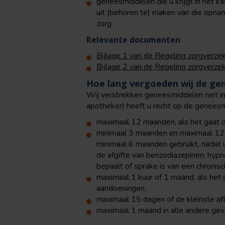
geneesmiddelen die u krijgt in het k
uit (behoren te) maken van die opna
zorg
Relevante documenten
Bijlage 1 van de Regeling zorgverze
Bijlage 2 van de Regeling zorgverze
Hoe lang vergoeden wij de ge
Wij verstrekken geneesmiddelen niet in
apotheker) heeft u recht op de geneesm
maximaal 12 maanden, als het gaat om
minimaal 3 maanden en maximaal 12 
minimaal 6 maanden gebruikt, nadat u
de afgifte van benzodiazepinen, hypn
bepaalt of sprake is van een chronis
maximaal 1 kuur of 1 maand, als het 
aandoeningen.
maximaal 15 dagen of de kleinste af
maximaal 1 maand in alle andere gev