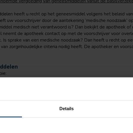
genoemde vergoeding van geneesmiddelen vanuit de basisverzeke
elen heeft u recht op het geneesmiddel volgens het beleid van
ft uw voorschrijver door de aantekening ‘medische noodzaak’ o
iddel medisch niet verantwoord is? Dan bekijkt de apotheek of 
fel neemt de apotheek contact op met de voorschrijver voor overl
 Is sprake van een medische noodzaak? Dan heeft u recht op ee
van zorginhoudelijke criteria nodig heeft. De apotheker en voorsc
iddelen
pie:
 om apotheekbereidingen die (bijna) gelijkwaardig zijn aan een ge
n bijlage 1 van de Regeling zorgverzekering, met uitzondering v
geregistreerd UR-geneesmiddelen (Uitsluitend Recept-geneesmidd
deze regeling geen besluit over de aanwijzing (bedoeld in
artikel 
Details
gverzekering) is genomen;
eregistreerd UR-geneesmiddel dat is opgenomen in bijlage 3, onde
aan daarbij vermelde criteria is voldaan.