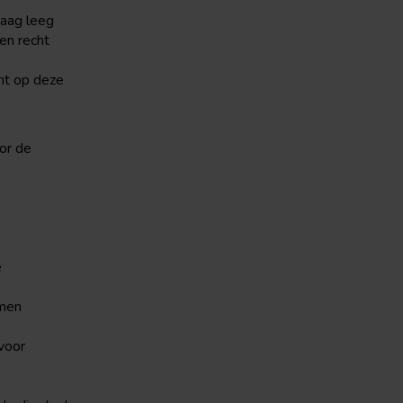
maag leeg
een recht
cht op deze
or de
e
omen
voor