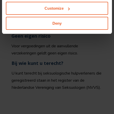
seksuologische zorg hoger dan het maximale
Customize
bedrag dat wij vergoeden voor de verschillende
onderdelen samen? Het resterende bedrag is dan
Deny
voor uw eigen rekening.
Geen eigen risico
Voor vergoedingen uit de aanvullende
verzekeringen geldt geen eigen risico.
Bij wie kunt u terecht?
U kunt terecht bij seksuologische hulpverleners die
geregistreerd staan in het register van de
Nederlandse Vereniging van Seksuologen (NVVS).