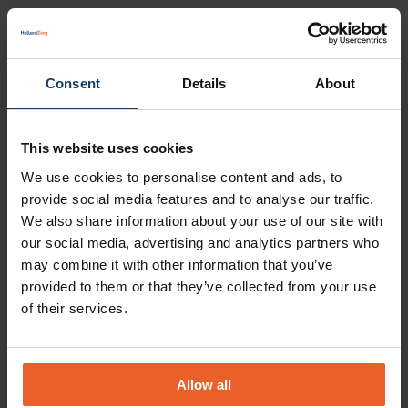
* De vergoeding is onderdeel van een groep van
verschillende vormen van zorg, waarvoor één
Consent
Details
About
vergoeding geldt. De maximale vergoeding geldt
voor de volgende onderdelen samen:
This website uses cookies
Nachtelijke thuiszorg stervenden
We use cookies to personalise content and ads, to
Medische keuring rijbewijs
provide social media features and to analyse our traffic.
We also share information about your use of our site with
Persoonlijke alarmeringsapparatuur
our social media, advertising and analytics partners who
may combine it with other information that you’ve
Seksuologie
provided to them or that they’ve collected from your use
of their services.
Eigen bijdrage
Er geldt geen wettelijke eigen bijdrage voor
seksuologie. Wel vergoeden wij de kosten tot een
Allow all
maximaal bedrag per jaar. Zijn de kosten van de