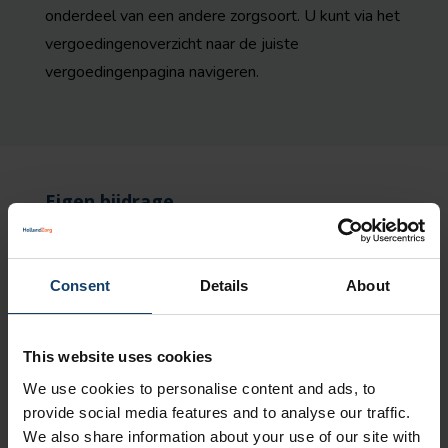
onderdeel van een andere zorgsoort. U kunt via het
vergoedingenoverzicht naar de juiste
vergoedingenpagina navigeren.
Eigen bijdrage
Voor voorwaardelijk toegelaten zorg geldt geen
wettelijke eigen bijdrage.
Consent
Details
About
Eigen risico
Als u 18 jaar of ouder bent, tellen de kosten mee
This website uses cookies
voor het verplicht eigen risico.
Dit geldt niet als de
We use cookies to personalise content and ads, to
zorg onderdeel is van de zorg die is genoemd in
provide social media features and to analyse our traffic.
artikel 5 en 6 van de specifieke bepalingen van de
We also share information about your use of our site with