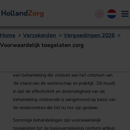
English
Nederland
Home
>
Verzekerden
>
Vergoedingen 2026
>
Voorwaardelijk
Voorwaardelijk toegelaten zorg
toegelaten zorg
Een behandeling die tot het basispakket behoort, is
een behandeling die voldoet aan het criterium van
‘de stand van de wetenschap en praktijk’. Dit houdt
in dat de effectiviteit en doelmatigheid van de
behandeling voldoende is aangetoond op basis van
de onderzoeken die tot nu toe zijn gedaan.
Sommige behandelingen zijn voorwaardelijk
toegelaten tot de basisverzekering conform
artikel