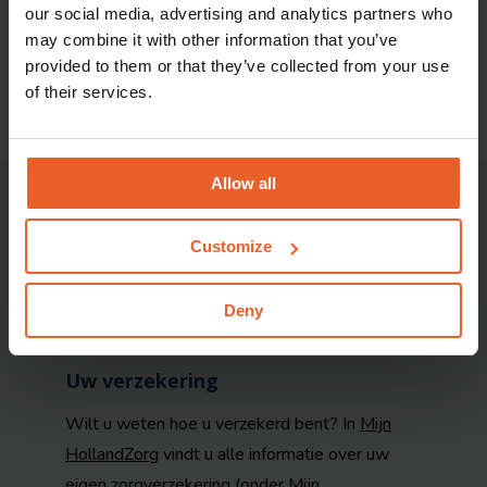
basisverzekering.
our social media, advertising and analytics partners who
may combine it with other information that you’ve
provided to them or that they’ve collected from your use
of their services.
Allow all
Let op
De informatie op deze pagina is een verkorte
Customize
weergave van de vergoedingen. U kunt alleen
rechten ontlenen aan onze
polisvoorwaarden
Deny
2026.
Uw verzekering
Wilt u weten hoe u verzekerd bent? In
Mijn
HollandZorg
vindt u alle informatie over uw
eigen zorgverzekering (onder Mijn