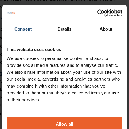
werknemers, leest u hieronder. U zult zien, het is een makkie.
Zorgtoeslag voor individuele medewerkers
Consent
Details
About
Al sinds jaren kunt u in het Zakelijk Portaal per medewerker op
simpele wijze zorgtoeslag aanvragen. Het is een kwestie van
enkele vinkjes zetten, een schatting van het jaarinkomen geven,
This website uses cookies
een IBAN invullen en de werknemer een machtiging laten
We use cookies to personalise content and ads, to
ondertekenen.
provide social media features and to analyse our traffic.
We also share information about your use of our site with
Zorgtoeslag voor groepen medewerkers
our social media, advertising and analytics partners who
Wanneer u een hele groep werkenden tegelijk in dienst krijgt,
may combine it with other information that you’ve
kunt u een zogenaamde
bulkupload
doen. Hiermee heeft
provided to them or that they’ve collected from your use
HollandZorg het aanvraagproces voor u nog soepeler gemaakt.
of their services.
U vult een CSV-bestand in met alle gegevens en stuurt het in
een keer op naar HollandZorg.
Allow all