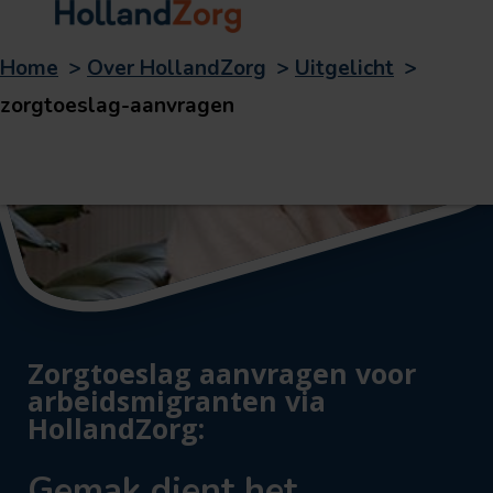
Home
>
Over HollandZorg
>
Uitgelicht
>
zorgtoeslag-aanvragen
Zorgtoeslag aanvragen voor
arbeidsmigranten via
HollandZorg:
Gemak dient het